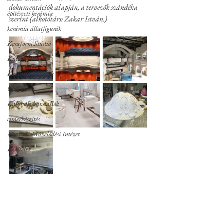
dokumentációk alapján, a tervezők szándéka 
építészeti kerámia
szerint (alkotótárs: Zakar István.)
kerámia állatfigurák
Keraform Stúdió
Kültéri dézsák
Kerámia feliratok
Címerek
Kályhák, kandallók
címerkészítés
Nemzeti Művelődési Intézet
Lakitelek