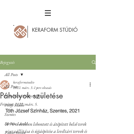
KERAFORM STÚDIÓ
Bejegyzés
All Posts
keraformstudio
All Posts
2022. márc. 3.
1 perc olvasás
Páholyok születése
Homlokzat rekonstrukció
Frissítve:
2022. márc. 5.
Petőfi Szálló
Tóth József Színház, Szentes, 2021
Szentes
Börönte László
A 70-es években lebontott és átépített belső terek 
visszaállítása és újjáépítése a levéltári tervek és 
Zakar István