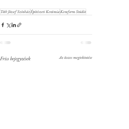
Tóth József Színház
Építészeti Kerámia
Keraform Stúdió
Az összes megtekintése
Friss bejegyzések