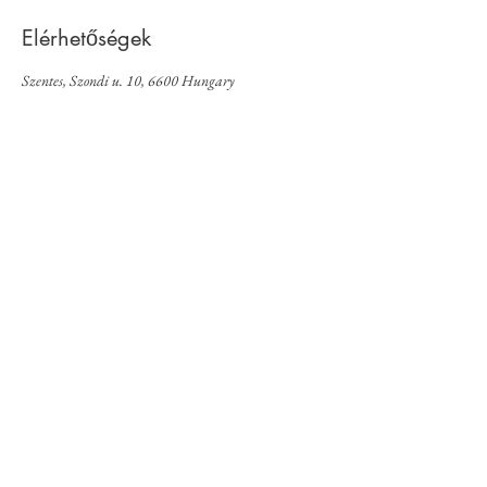
Elérhetőségek
Szentes, Szondi u. 10, 6600 Hungary
© 2019, Keraform Stúdió
Kapcsolat
English
Adatkezelés
Honlapkészítés /
Imre Judit